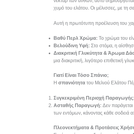
νέκταρ των ανθών, αυτό δημιουργείτα
χυμό του ελάτου. Οι μέλισσες, με τη σε
Αυτή η πρωτότυπη προέλευση του χαρί
Βαθύ Περλ Χρώμα:
Το χρώμα του είν
Βελούδινη Υφή:
Στο στόμα, η αίσθηση
Διακριτική Γλυκύτητα & Άρωμα Δά
μια διακριτική, λιγότερο επιθετική γλ
Γιατί Είναι Τόσο Σπάνιο;
Η
σπανιότητα
του Μελιού Ελάτου Πέρ
Συγκεκριμένη Περιοχή Παραγωγής
Ασταθής Παραγωγή:
Δεν παράγεται 
των εντόμων, κάνοντας κάθε σοδειά α
Πλεονεκτήματα & Προτάσεις Χρήσ