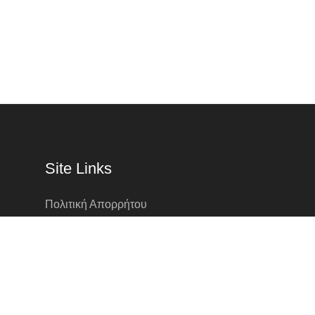
Site Links
Πολιτική Απορρήτου
Επικοινωνία
Πολιτική Cookies (ΕΕ)
Πολιτική Αποστολών & Επιστροφών
Γκότσης Λεωνίδας Παραγωγός Μπάφρα, Ιωάννι
+30 6941425346