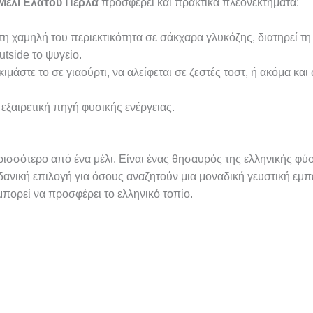
Μέλι Ελάτου Πέρλα
προσφέρει και πρακτικά πλεονεκτήματα:
η χαμηλή του περιεκτικότητα σε σάκχαρα γλυκόζης, διατηρεί τη
utside το ψυγείο.
ιμάστε το σε γιαούρτι, να αλείφεται σε ζεστές τοστ, ή ακόμα κ
.
 εξαιρετική πηγή φυσικής ενέργειας.
ρισσότερο από ένα μέλι. Είναι ένας θησαυρός της ελληνικής φύσ
ιδανική επιλογή για όσους αναζητούν μια μοναδική γευστική εμ
μπορεί να προσφέρει το ελληνικό τοπίο.